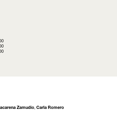
00
00
00
,
acarena Zamudio
Carla Romero