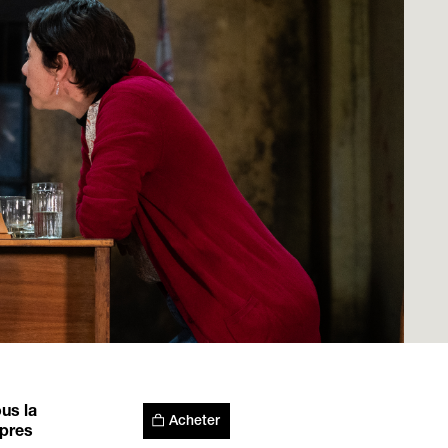
ous la
Acheter
opres