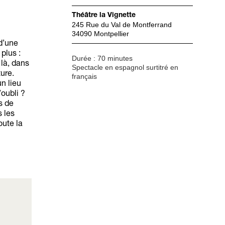
Théâtre la Vignette
245 Rue du Val de Montferrand
34090 Montpellier
d’une
plus :
Durée : 70 minutes
 là, dans
Spectacle en espagnol surtitré en
ure.
français
un lieu
’oubli ?
s de
s les
oute la