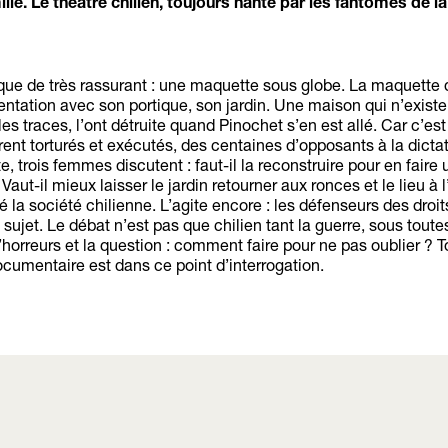
le. Le théâtre chilien, toujours hanté par les fantômes de la
 que de très rassurant : une maquette sous globe. La maquette 
tentation avec son portique, son jardin. Une maison qui n’existe 
 les traces, l’ont détruite quand Pinochet s’en est allé. Car c’est
urent torturés et exécutés, des centaines d’opposants à la dictat
, trois femmes discutent : faut-il la reconstruire pour en faire 
t-il mieux laisser le jardin retourner aux ronces et le lieu à l
 la société chilienne. L’agite encore : les défenseurs des droit
ujet. Le débat n’est pas que chilien tant la guerre, sous toute
d’horreurs et la question : comment faire pour ne pas oublier ? T
cumentaire est dans ce point d’interrogation.