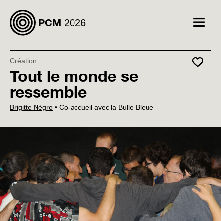
2026
PCM
Afficher
le
menu
Création
Favoris
Tout le monde se
ressemble
Brigitte Négro
•
Co-accueil avec la Bulle Bleue