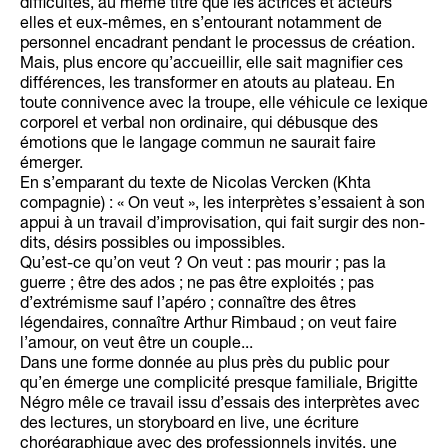
difficultés, au même titre que les actrices et acteurs
elles et eux-mêmes, en s’entourant notamment de
personnel encadrant pendant le processus de création.
Mais, plus encore qu’accueillir, elle sait magnifier ces
différences, les transformer en atouts au plateau. En
toute connivence avec la troupe, elle véhicule ce lexique
corporel et verbal non ordinaire, qui débusque des
émotions que le langage commun ne saurait faire
émerger.
En s’emparant du texte de Nicolas Vercken (Khta
compagnie) : « On veut », les interprètes s’essaient à son
appui à un travail d’improvisation, qui fait surgir des non-
dits, désirs possibles ou impossibles.
Qu’est-ce qu’on veut ? On veut : pas mourir ; pas la
guerre ; être des ados ; ne pas être exploités ; pas
d’extrémisme sauf l’apéro ; connaître des êtres
légendaires, connaître Arthur Rimbaud ; on veut faire
l’amour, on veut être un couple...
Dans une forme donnée au plus près du public pour
qu’en émerge une complicité presque familiale, Brigitte
Négro mêle ce travail issu d’essais des interprètes avec
des lectures, un storyboard en live, une écriture
chorégraphique avec des professionnels invités, une