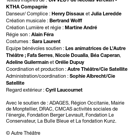
ON VEUT
de Nicolas Vercken -
KTHA Compagnie
Danseur/ Complice :
et
Henry Dissaux
Julia Leredde
Création musicale :
Bertrand Wolff
Création Lumière et régie :
Martine André
Régie son :
Alain Féra
Costumes :
Sara Laurent
Equipe bénévoles soutien :
Les animatrices de L’Autre
,
,
,
Théâtre ; Fafa Serres
Nicole Doualla
Béa Caperan
et
Adeline Guilermain
Orélie Dupuy
Coordination et production :
Autre Théâtre/Cie Satellite
Administration/coordination :
Sophie Albrecht/Cie
Satellite
Regard extérieur :
Cyril Laucournet
Avec le soutien de : ADAGES, Région Occitanie, Mairie
de Monptellier, DRAC, CMCAS activités sociales de
l’énergie, Fondation Berger Levrault, Fondation Le
Conservateur, La Bulle Bleue et La fondation Kunz.
© Autre Théâtre