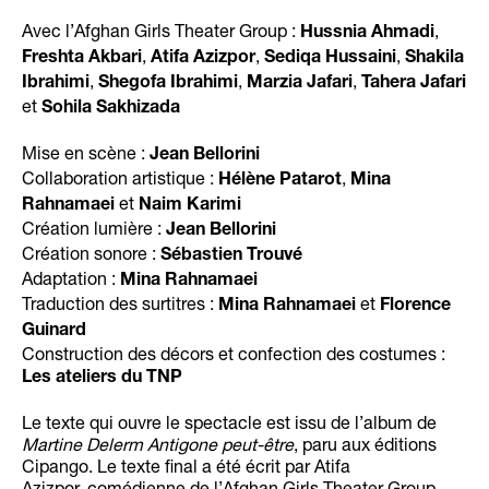
Avec l’Afghan Girls Theater Group :
,
Hussnia Ahmadi
,
,
,
Freshta Akbari
Atifa Azizpor
Sediqa Hussaini
Shakila
,
,
,
Ibrahimi
Shegofa Ibrahimi
Marzia Jafari
Tahera Jafari
et
Sohila Sakhizada
Mise en scène :
Jean Bellorini
Collaboration artistique :
,
Hélène Patarot
Mina
et
Rahnamaei
Naim Karimi
Création lumière :
Jean Bellorini
Création sonore :
Sébastien Trouvé
Adaptation :
Mina Rahnamaei
Traduction des surtitres :
et
Mina Rahnamaei
Florence
Guinard
Construction des décors et confection des costumes :
Les ateliers du TNP
Le texte qui ouvre le spectacle est issu de l’album de
Martine Delerm Antigone peut-être
, paru aux éditions
Cipango. Le texte final a été écrit par Atifa
Azizpor, comédienne de l’Afghan Girls Theater Group.