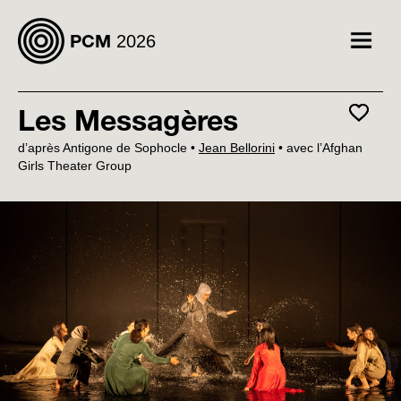
2026
PCM
Afficher
le
menu
Les Messagères
Favoris
d’après Antigone de Sophocle
•
Jean Bellorini
•
avec l’Afghan
Girls Theater Group