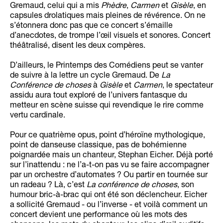
Gremaud, celui qui a mis
Phèdre
,
Carmen
et
Gisèle
, en
capsules drolatiques mais pleines de révérence. On ne
s’étonnera donc pas que ce concert s’émaille
d’anecdotes, de trompe l’œil visuels et sonores. Concert
théâtralisé, disent les deux compères.
D’ailleurs, le Printemps des Comédiens peut se vanter
de suivre à la lettre un cycle Gremaud. De
La
Conférence de choses
à
Gisèle
et
Carmen
, le spectateur
assidu aura tout exploré de l’univers fantasque du
metteur en scène suisse qui revendique le rire comme
vertu cardinale.
Pour ce quatrième opus, point d’héroïne mythologique,
point de danseuse classique, pas de bohémienne
poignardée mais un chanteur, Stephan Eicher. Déjà porté
sur l’inattendu : ne l’a-t-on pas vu se faire accompagner
par un orchestre d’automates ? Ou partir en tournée sur
un radeau ? Là, c’est
La conférence de choses
, son
humour bric-à-brac qui ont été son déclencheur. Eicher
a sollicité Gremaud - ou l’inverse - et voilà comment un
concert devient une performance où les mots des